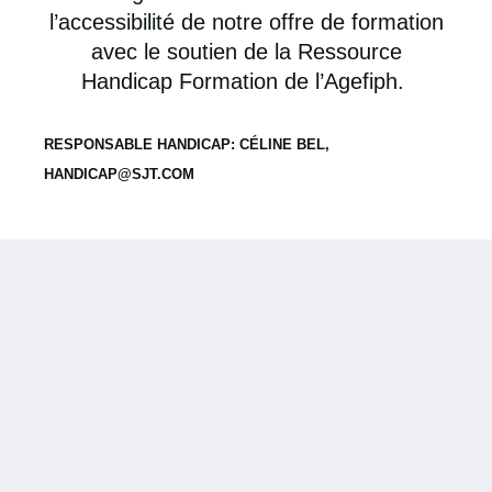
l’accessibilité de notre offre de formation
avec le soutien de la Ressource
Handicap Formation de l’Agefiph.
RESPONSABLE HANDICAP: CÉLINE BEL,
HANDICAP@SJT.COM
Neve
| Propulsé par
WordPress
#1057 (pas de titre)
#61 (pas de titre)
#844 (pas de titre)
#617 (pas de titre)
#367 (pas de titre)
#879 (pas de titre)
#368 (pas de titre)
#882 (pas de titre)
#1654 (pas de titre)
#675 (pas de titre)
#713 (pas de titre)
#717 (pas de titre)
#718 (pas de titre)
#719 (pas de titre)
ATR
AVP