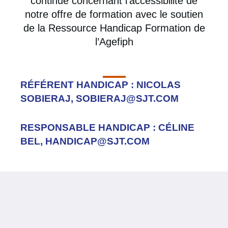
continue concernant l’accessibilité de
notre offre de formation avec le soutien
de la Ressource Handicap Formation de
l’Agefiph
RÉFÉRENT HANDICAP : NICOLAS
SOBIERAJ, SOBIERAJ@SJT.COM
RESPONSABLE HANDICAP : CÉLINE
BEL, HANDICAP@SJT.COM
Neve
| Propulsé par
WordPress
#1057 (pas de titre)
#61 (pas de titre)
#844 (pas de titre)
#617 (pas de titre)