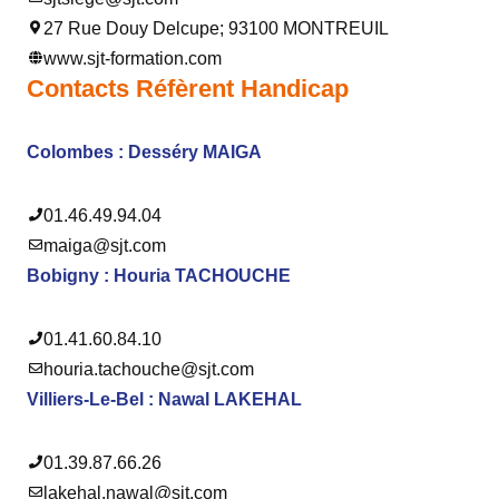
27 Rue Douy Delcupe; 93100 MONTREUIL
www.sjt-formation.com
Contacts Réfèrent Handicap
Colombes :
Desséry MAIGA
01.46.49.94.04
maiga@sjt.com
Bobigny :
Houria TACHOUCHE
01.41.60.84.10
houria.tachouche@sjt.com
Villiers-Le-Bel :
Nawal LAKEHAL
01.39.87.66.26
lakehal.nawal@sjt.com