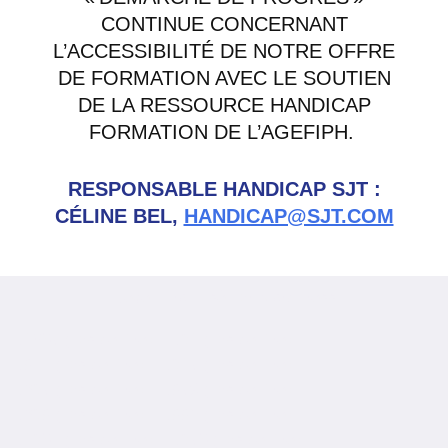
CONTINUE CONCERNANT
L’ACCESSIBILITÉ DE NOTRE OFFRE
DE FORMATION AVEC LE SOUTIEN
DE LA RESSOURCE HANDICAP
FORMATION DE L’AGEFIPH.
RESPONSABLE HANDICAP SJT :
CÉLINE BEL,
HANDICAP@SJT.COM
Neve
| Propulsé par
WordPress
#1057 (pas de titre)
#61 (pas de titre)
#844 (pas de titre)
#617 (pas de titre)
#367 (pas de titre)
#879 (pas de titre)
#368 (pas de titre)
#882 (pas de titre)
#1654 (pas de titre)
#675 (pas de titre)