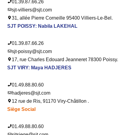
01.39.87.66.26
sjt-villiers@sjt.com
31, allée Pierre Corneille 95400 Villiers-Le-Bel.
SJT POISSY: Nabila LAKEHAL
01.39.87.66.26
sjt-poissy@sjt.com
17, rue Charles Edouard Jeanneret 78300 Poissy.
SJT VIRY: Maya HADJERES
01.49.88.80.60
hadjeres@sjt.com
12 rue de Ris, 91170 Viry-Châtillon .
Siège Social
01.49.88.80.60
sjtsiege@sjt.com