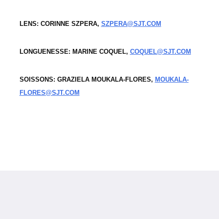
LENS: CORINNE SZPERA,
SZPERA@SJT.COM
LONGUENESSE: MARINE COQUEL,
COQUEL@SJT.COM
SOISSONS: GRAZIELA MOUKALA-FLORES,
MOUKALA-
FLORES@SJT.COM
Neve
| Propulsé par
WordPress
#1057 (pas de titre)
#61 (pas de titre)
#844 (pas de titre)
#617 (pas de titre)